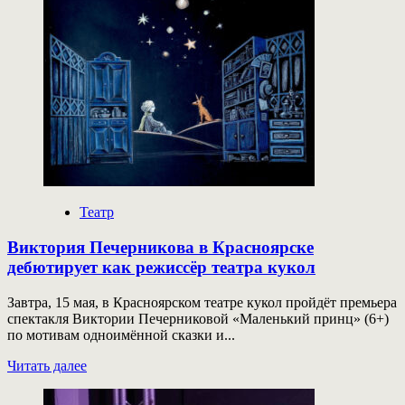
В
Театральном
центре
«На
Страстном»
сменилось
руководство
Театр
Виктория Печерникова в Красноярске
дебютирует как режиссёр театра кукол
Завтра, 15 мая, в Красноярском театре кукол пройдёт премьера
спектакля Виктории Печерниковой «Маленький принц» (6+)
по мотивам одноимённой сказки и...
Прочитать
Читать далее
больше
о