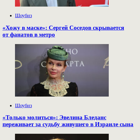
Шоубиз
«Хожу в маске»: Сергей Соседов скрывается
от фанатов в метро
Шоубиз
«Только молиться»: Эвелина Бледанс
переживает за судьбу живущего в Израиле сына