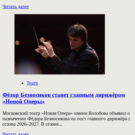
Прочитать
Читать далее
больше
о
На
«Ломоносов
Фесте
–
2025»
покажут
научно-
фантастические
постановки
и
нейроспектакли
Театр
Фёдор Безносиков станет главным дирижёром
«Новой Оперы»
Московский театр «Новая Опера» имени Колобова объявил о
назначении Фёдора Безносикова на пост главного дирижёра с
сезона 2026–2027. В сезоне...
Прочитать
Читать далее