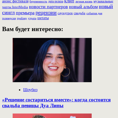
клип
анонс фестиваля
музыкальные
дата релиза
беременность
личная жизнь
новый
новости партнеров
новый альбом
чарты InterMedia
рецензии
сингл
премьера
свадьба
саундтрек
события дня
цитаты
трейлер
телеверсия
утрата
Вам будет интересно:
Шоубиз
«Решение состариться вместе»: когда состоится
свадьба певицы Дуа Липы