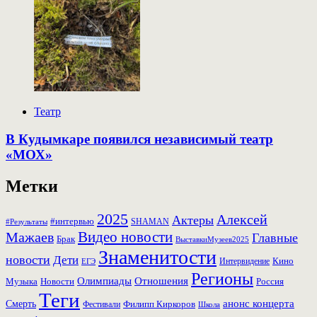
Театр
В Кудымкаре появился независимый театр
«МОХ»
Метки
2025
Алексей
Актеры
#интервью
SHAMAN
#Результаты
Видео новости
Мажаев
Главные
Брак
ВыставкиМузеев2025
Знаменитости
новости
Дети
Кино
ЕГЭ
Интервидение
Регионы
Олимпиады
Отношения
Музыка
Россия
Новости
Теги
Смерть
анонс концерта
Фестивали
Филипп Киркоров
Школа