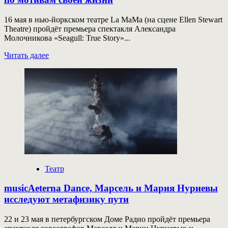
16 мая в нью-йоркском театре La MaMa (на сцене Ellen Stewart
Theatre) пройдёт премьера спектакля Александра
Молочникова «Seagull: True Story»...
Прочитать
Читать далее
больше
о
Молочников
создаёт
в Нью-
Йорке
«Чайку»
по мотивам
своей
жизни
Театр
musicAeterna Dance, Марсель и Мария Нуриевы
исследуют метафизику пути
22 и 23 мая в петербургском Доме Радио пройдёт премьера