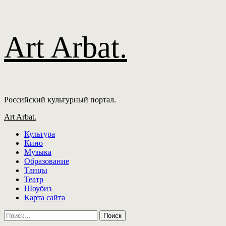
Перейти
Art Arbat.
к
содержимому
Российский культурный портал.
Основное
Art Arbat.
меню
Культура
Кино
Музыка
Образование
Танцы
Театр
Шоубиз
Карта сайта
Найти: