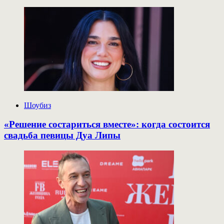
Брусникина
ставят
пластическую
поэму
о
принятии
себя
Шоубиз
«Решение состариться вместе»: когда состоится
свадьба певицы Дуа Липы