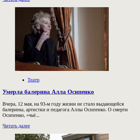
больше
о
Фёдор
Безносиков
станет
главным
дирижёром
«Новой
Оперы»
Театр
Умерла балерина Алла Осипенко
Вчера, 12 мая, на 93-м году жизни не стало выдающейся
балерины, артистки и педагога Аллы Осипенко. О смерти
Осипенко, «чьё...
Прочитать
Читать далее
больше
о