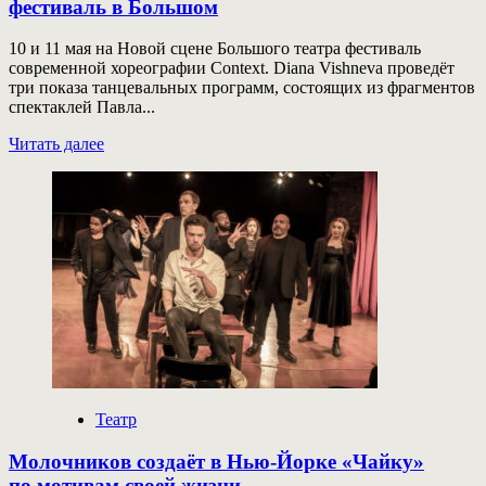
фестиваль в Большом
10 и 11 мая на Новой сцене Большого театра фестиваль
современной хореографии Context. Diana Vishneva проведёт
три показа танцевальных программ, состоящих из фрагментов
спектаклей Павла...
Прочитать
Читать далее
больше
о
Context.
Diana
Vishneva
проведёт
двухдневный
фестиваль
в Большом
Театр
Молочников создаёт в Нью-Йорке «Чайку»
по мотивам своей жизни