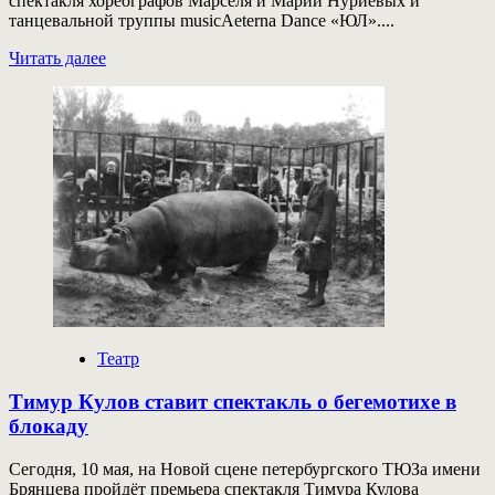
спектакля хореографов Марселя и Марии Нуриевых и
танцевальной труппы musicAeterna Dance «ЮЛ»....
Прочитать
Читать далее
больше
о
musicAeterna
Dance,
Марсель
и
Мария
Нуриевы
исследуют
метафизику
пути
Театр
Тимур Кулов ставит спектакль о бегемотихе в
блокаду
Сегодня, 10 мая, на Новой сцене петербургского ТЮЗа имени
Брянцева пройдёт премьера спектакля Тимура Кулова