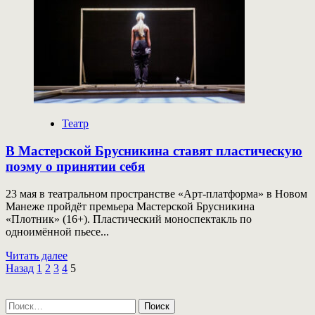
БТК
отметит
день
рождения
премьерой
«монологов
о
любви»
Театр
В Мастерской Брусникина ставят пластическую
поэму о принятии себя
23 мая в театральном пространстве «Арт-платформа» в Новом
Манеже пройдёт премьера Мастерской Брусникина
«Плотник» (16+). Пластический моноспектакль по
одноимённой пьесе...
Прочитать
Читать далее
Пагинация
больше
Назад
1
2
3
4
5
о
записей
В
Найти:
Мастерской