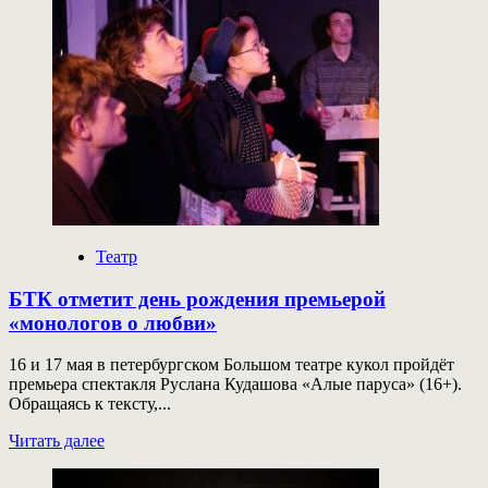
Виктория
Печерникова
в
Красноярске
дебютирует
как
режиссёр
театра
кукол
Театр
БТК отметит день рождения премьерой
«монологов о любви»
16 и 17 мая в петербургском Большом театре кукол пройдёт
премьера спектакля Руслана Кудашова «Алые паруса» (16+).
Обращаясь к тексту,...
Прочитать
Читать далее
больше
о