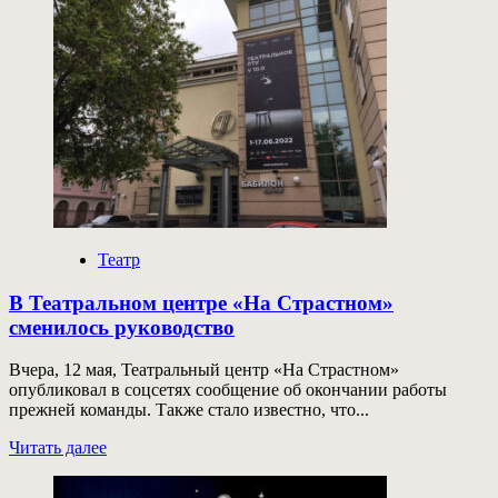
Умерла
балерина
Алла
Осипенко
Театр
В Театральном центре «На Страстном»
сменилось руководство
Вчера, 12 мая, Театральный центр «На Страстном»
опубликовал в соцсетях сообщение об окончании работы
прежней команды. Также стало известно, что...
Прочитать
Читать далее
больше
о