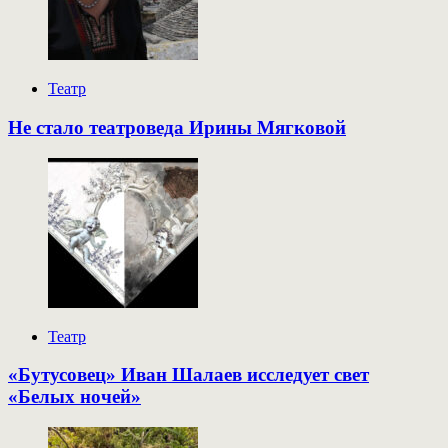
Театр
Не стало театроведа Ирины Мягковой
Театр
«Бутусовец» Иван Шалаев исследует свет
«Белых ночей»