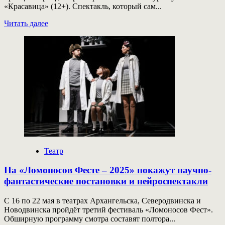
«Красавица» (12+). Спектакль, который сам...
Прочитать
Читать далее
больше
о
Тимур
Кулов
ставит
спектакль
о
бегемотихе
в
блокаду
Театр
На «Ломоносов Фесте – 2025» покажут научно-
фантастические постановки и нейроспектакли
С 16 по 22 мая в театрах Архангельска, Северодвинска и
Новодвинска пройдёт третий фестиваль «Ломоносов Фест».
Обширную программу смотра составят полтора...