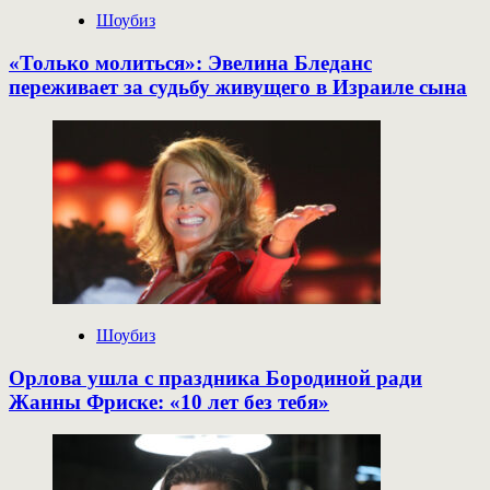
Шоубиз
«Только молиться»: Эвелина Бледанс
переживает за судьбу живущего в Израиле сына
Шоубиз
Орлова ушла с праздника Бородиной ради
Жанны Фриске: «10 лет без тебя»