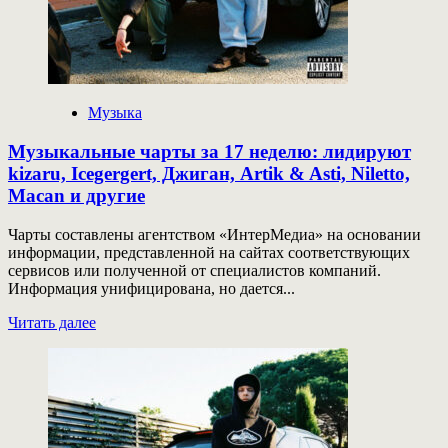
другие
Музыка
Музыкальные чарты за 17 неделю: лидируют
kizaru, Icegergert, Джиган, Artik & Asti, Niletto,
Macan и другие
Чарты составлены агентством «ИнтерМедиа» на основании
информации, представленной на сайтах соответствующих
сервисов или полученной от специалистов компаний.
Информация унифицирована, но дается...
Прочитать
Читать далее
больше
о
Музыкальные
чарты
за
17
неделю: