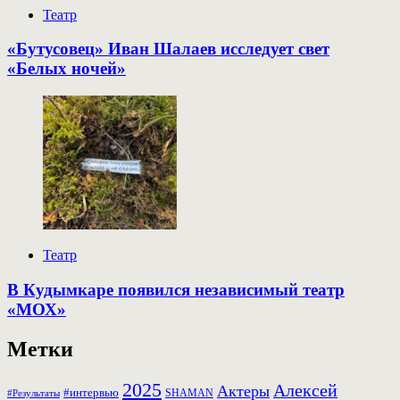
Театр
«Бутусовец» Иван Шалаев исследует свет
«Белых ночей»
Театр
В Кудымкаре появился независимый театр
«МОХ»
Метки
2025
Алексей
Актеры
#интервью
SHAMAN
#Результаты