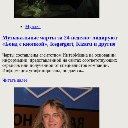
Музыка
Музыкальные чарты за 24 неделю: лидируют
«Бонд с кнопкой», Icegergert, Kizaru и другие
Чарты составлены агентством ИнтерМедиа на основании
информации, представленной на сайтах соответствующих
сервисов или полученной от специалистов компаний.
Информация унифицирована, но дается...
Прочитать
Читать далее
больше
о
Музыкальные
чарты
за
24
неделю:
лидируют
«Бонд