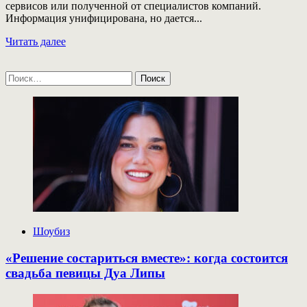
сервисов или полученной от специалистов компаний.
Информация унифицирована, но дается...
Прочитать
Читать далее
больше
о
Найти:
Музыкальные
чарты
за
18
неделю:
лидируют
Kizaru,
Icegergert,
Ay
Yola,
Macan
и
другие
Шоубиз
«Решение состариться вместе»: когда состоится
свадьба певицы Дуа Липы