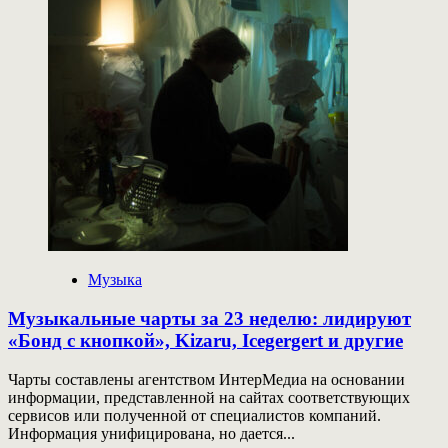
«Красная
гвоздика»
пройдет
в
Сочи
Музыка
Музыкальные чарты за 23 неделю: лидируют
«Бонд с кнопкой», Kizaru, Icegergert и другие
Чарты составлены агентством ИнтерМедиа на основании
информации, представленной на сайтах соответствующих
сервисов или полученной от специалистов компаний.
Информация унифицирована, но дается...