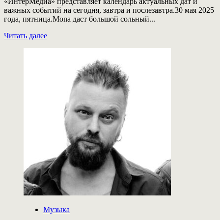
«ИнтерМедиа» представляет календарь актуальных дат и
важных событий на сегодня, завтра и послезавтра.30 мая 2025
года, пятница.Mona даст большой сольный...
Прочитать
Читать далее
больше
о
Сегодня
35
лет
Славе
Скрипке
Музыка