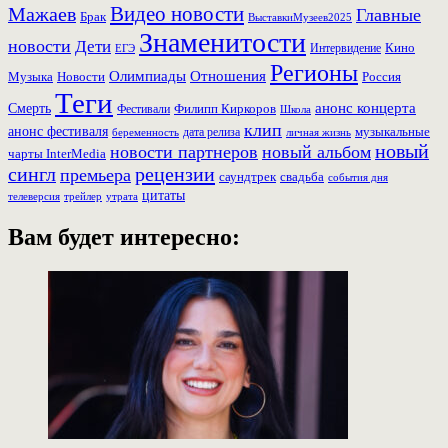
Видео новости
Мажаев
Главные
Брак
ВыставкиМузеев2025
Знаменитости
новости
Дети
Кино
ЕГЭ
Интервидение
Регионы
Олимпиады
Отношения
Музыка
Россия
Новости
Теги
Смерть
анонс концерта
Фестивали
Филипп Киркоров
Школа
клип
анонс фестиваля
музыкальные
дата релиза
беременность
личная жизнь
новый
новости партнеров
новый альбом
чарты InterMedia
рецензии
сингл
премьера
свадьба
саундтрек
события дня
цитаты
трейлер
телеверсия
утрата
Вам будет интересно: