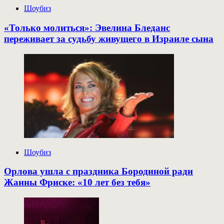
Шоубиз
«Только молиться»: Эвелина Бледанс
переживает за судьбу живущего в Израиле сына
Шоубиз
Орлова ушла с праздника Бородиной ради
Жанны Фриске: «10 лет без тебя»