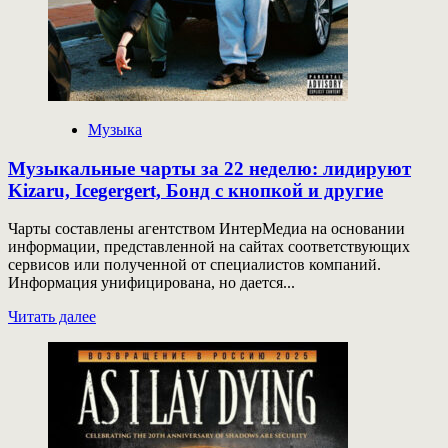
к
осени
Музыка
Музыкальные чарты за 22 неделю: лидируют
Kizaru, Icegergert, Бонд с кнопкой и другие
Чарты составлены агентством ИнтерМедиа на основании
информации, представленной на сайтах соответствующих
сервисов или полученной от специалистов компаний.
Информация унифицирована, но дается...
Прочитать
Читать далее
больше
о
Музыкальные
чарты
за
22
неделю: