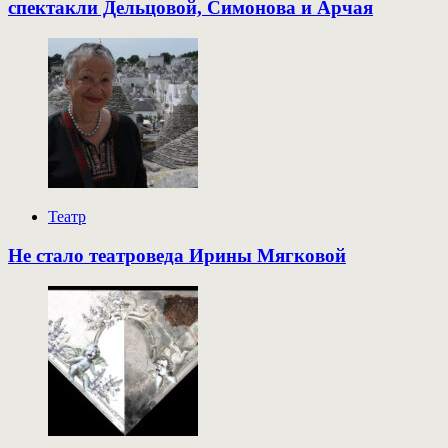
спектакли Дельцовой, Симонова и Арчая
Театр
Не стало театроведа Ирины Мягковой