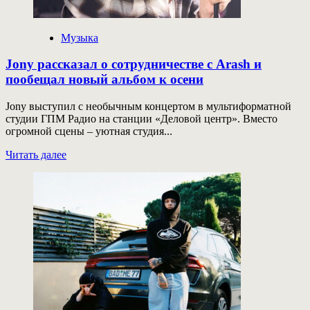
Музыка
Jony рассказал о сотрудничестве с Arash и
пообещал новый альбом к осени
Jony выступил с необычным концертом в мультиформатной
студии ГПМ Радио на станции «Деловой центр». Вместо
огромной сцены – уютная студия...
Прочитать
Читать далее
больше
о
Jony
рассказал
о
сотрудничестве
с
Arash
и
пообещал
новый
альбом