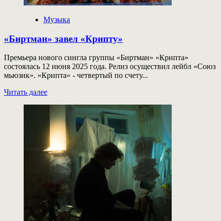
Музыка
«Биртман» завел «Крипту»
Премьера нового сингла группы «Биртман» «Крипта»
состоялась 12 июня 2025 года. Релиз осуществил лейбл «Союз
мьюзик». «Крипта» - четвертый по счету...
Прочитать
Читать далее
больше
о
«Биртман»
завел
«Крипту»