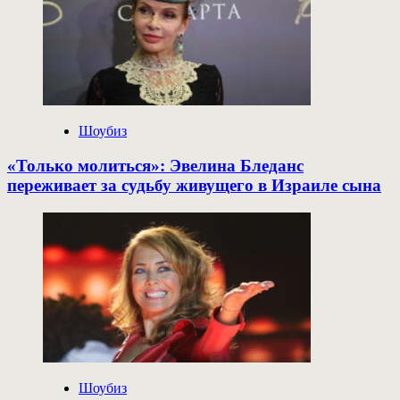
Шоубиз
«Только молиться»: Эвелина Бледанс
переживает за судьбу живущего в Израиле сына
Шоубиз