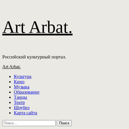
Перейти
Art Arbat.
к
содержимому
Российский культурный портал.
Основное
Art Arbat.
меню
Культура
Кино
Музыка
Образование
Танцы
Театр
Шоубиз
Карта сайта
Найти: