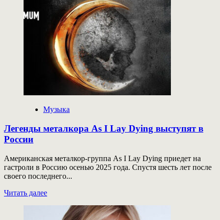
лидируют
Kizaru,
Icegergert,
Бонд
с
кнопкой
и
другие
Музыка
Легенды металкора As I Lay Dying выступят в
России
Американская металкор-группа As I Lay Dying приедет на
гастроли в Россию осенью 2025 года. Спустя шесть лет после
своего последнего...
Прочитать
Читать далее
больше
о
Легенды