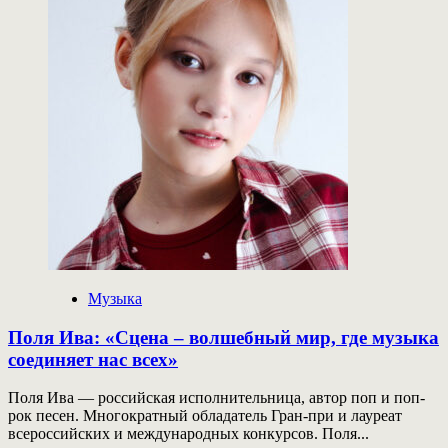
металкора
As
I
Lay
Dying
выступят
в
России
Музыка
Поля Ива: «Сцена – волшебный мир, где музыка
соединяет нас всех»
Поля Ива — российская исполнительница, автор поп и поп-
рок песен. Многократный обладатель Гран-при и лауреат
всероссийских и международных конкурсов. Поля...