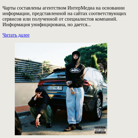
Чарты составлены агентством ИнтерМедиа на основании
информации, представленной на сайтах соответствующих
сервисов или полученной от специалистов компаний.
Информация унифицирована, но дается...
Прочитать
Читать далее
больше
о
Музыкальные
чарты
за
21
неделю:
лидируют
Kizaru,
Icegergert,
AyYola
и
другие