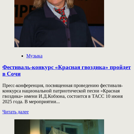
с
кнопкой»,
Icegergert,
Kizaru
и
другие
Музыка
Фестиваль-конкурс «Красная гвоздика» пройдет
в Сочи
Пресс-конференция, посвященная проведению фестиваля-
конкурса национальной патриотической песни «Красная
гвоздика» имени И.Д.Кобзона, состоится в ТАСС 10 июня
2025 года. В мероприятии...
Прочитать
Читать далее
больше
о
Фестиваль-
конкурс