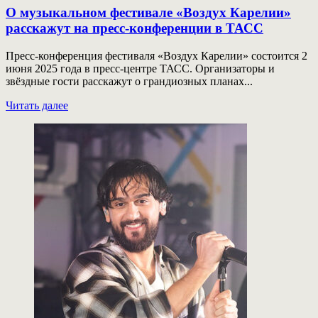
О музыкальном фестивале «Воздух Карелии»
расскажут на пресс-конференции в ТАСС
Пресс-конференция фестиваля «Воздух Карелии» состоится 2
июня 2025 года в пресс-центре ТАСС. Организаторы и
звёздные гости расскажут о грандиозных планах...
Прочитать
Читать далее
больше
о
О
музыкальном
фестивале
«Воздух
Карелии»
расскажут
на
пресс-
конференции
в
ТАСС