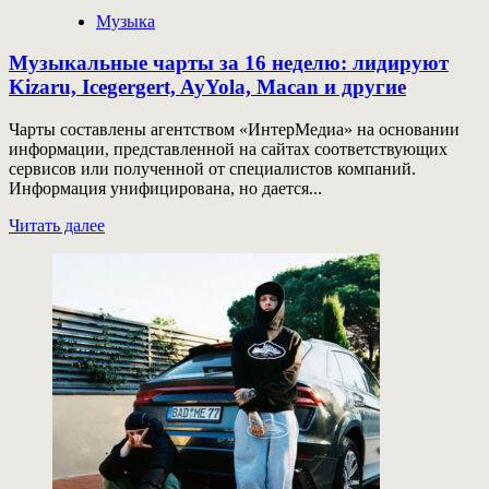
Музыка
Музыкальные чарты за 16 неделю: лидируют
Kizaru, Icegergert, AyYola, Macan и другие
Чарты составлены агентством «ИнтерМедиа» на основании
информации, представленной на сайтах соответствующих
сервисов или полученной от специалистов компаний.
Информация унифицирована, но дается...
Прочитать
Читать далее
больше
о
Музыкальные
чарты
за
16
неделю:
лидируют
Kizaru,
Icegergert,
AyYola,
Macan
и