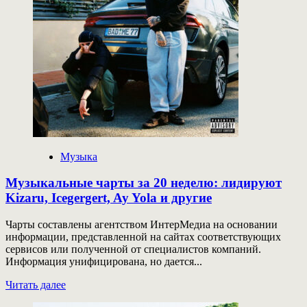
лидируют
kizaru,
Icegergert,
Джиган,
Artik
&
Asti,
Niletto,
Macan
и
другие
Музыка
Музыкальные чарты за 20 неделю: лидируют
Kizaru, Icegergert, Ay Yola и другие
Чарты составлены агентством ИнтерМедиа на основании
информации, представленной на сайтах соответствующих
сервисов или полученной от специалистов компаний.
Информация унифицирована, но дается...
Прочитать
Читать далее
больше