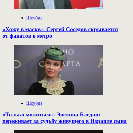
Шоубиз
«Хожу в маске»: Сергей Соседов скрывается
от фанатов в метро
Шоубиз
«Только молиться»: Эвелина Бледанс
переживает за судьбу живущего в Израиле сына