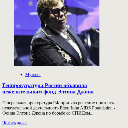
предложение
Зое
Фуць
на
футбольном
поле
Музыка
Генпрокуратура России объявила
нежелательным фонд Элтона Джона
Генеральная прокуратура РФ приняла решение признать
нежелательной деятельность Elton John AIDS Foundation -
Фонда Элтона Джона по борьбе со СПИДом....
Прочитать
Читать далее
больше