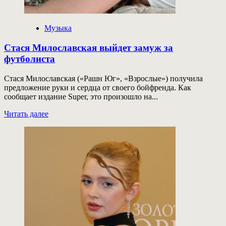
Музыка
Стася Милославская выйдет замуж за
футболиста
Стася Милославская («Рашн Юг», «Взрослые») получила
предложение руки и сердца от своего бойфренда. Как
сообщает издание Super, это произошло на...
Прочитать
Читать далее
больше
о
Стася
Милославская
выйдет
замуж
за
футболиста