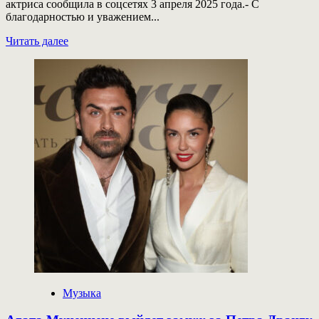
актриса сообщила в соцсетях 3 апреля 2025 года.- С
благодарностью и уважением...
Прочитать
Читать далее
больше
о
Юлия
Пересильд
рассталась
с
Михаилом
Тройником
Музыка