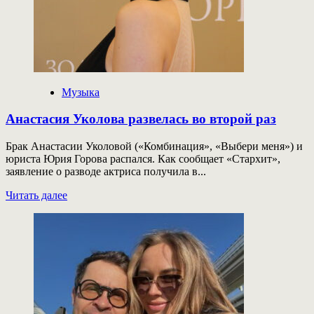
Музыка
Анастасия Уколова развелась во второй раз
Брак Анастасии Уколовой («Комбинация», «Выбери меня») и
юриста Юрия Горова распался. Как сообщает «Стархит»,
заявление о разводе актриса получила в...
Прочитать
Читать далее
больше
о
Анастасия
Уколова
развелась
во
второй
раз