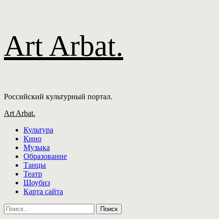
Перейти
Art Arbat.
к
содержимому
Российский культурный портал.
Основное
Art Arbat.
меню
Культура
Кино
Музыка
Образование
Танцы
Театр
Шоубиз
Карта сайта
Найти: