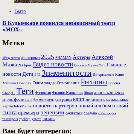
Театр
В Кудымкаре появился независимый театр
«МОХ»
Метки
2025
Алексей
Актеры
#интервью
SHAMAN
#Результаты
Видео новости
Мажаев
Главные
Брак
ВыставкиМузеев2025
Знаменитости
новости
Дети
Кино
ЕГЭ
Интервидение
Регионы
Олимпиады
Отношения
Музыка
Россия
Новости
Теги
Смерть
анонс концерта
Фестивали
Филипп Киркоров
Школа
клип
анонс фестиваля
музыкальные
дата релиза
беременность
личная жизнь
новый
новости партнеров
новый альбом
чарты InterMedia
рецензии
сингл
премьера
свадьба
саундтрек
события дня
цитаты
трейлер
телеверсия
утрата
Вам будет интересно: