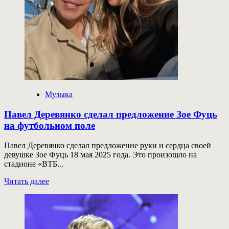
Музыка
Павел Деревянко сделал предложение Зое Фуць
на футбольном поле
Павел Деревянко сделал предложение руки и сердца своей
девушке Зое Фуць 18 мая 2025 года. Это произошло на
стадионе «ВТБ...
Прочитать
Читать далее
больше
о
Павел
Деревянко
сделал