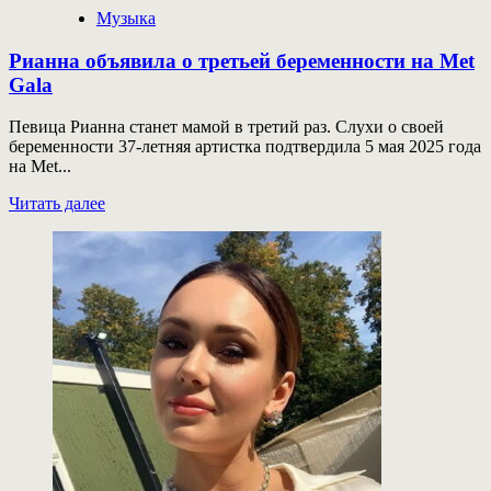
Музыка
Рианна объявила о третьей беременности на Met
Gala
Певица Рианна станет мамой в третий раз. Слухи о своей
беременности 37-летняя артистка подтвердила 5 мая 2025 года
на Met...
Прочитать
Читать далее
больше
о
Рианна
объявила
о
третьей
беременности
на
Met
Gala