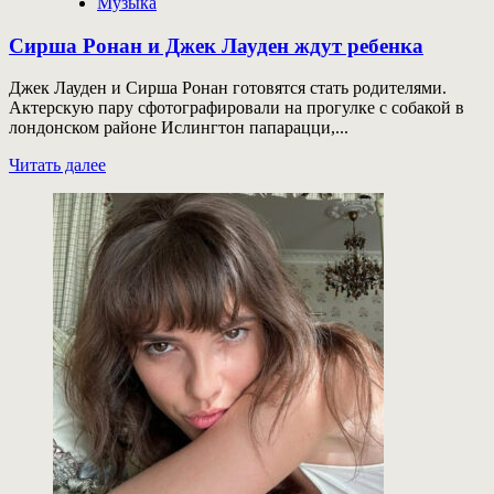
Музыка
Сирша Ронан и Джек Лауден ждут ребенка
Джек Лауден и Сирша Ронан готовятся стать родителями.
Актерскую пару сфотографировали на прогулке с собакой в
лондонском районе Ислингтон папарацци,...
Прочитать
Читать далее
больше
о
Сирша
Ронан
и
Джек
Лауден
ждут
ребенка