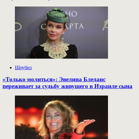
Шоубиз
«Только молиться»: Эвелина Бледанс
переживает за судьбу живущего в Израиле сына