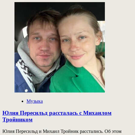
о
Генпрокуратура
России
объявила
нежелательным
фонд
Элтона
Джона
Музыка
Юлия Пересильд рассталась с Михаилом
Тройником
Юлия Пересильд и Михаил Тройник расстались. Об этом