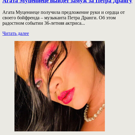
Агата Муцениеце выйдет замуж за Петра Дрангу
Агата Муцениеце получила предложение руки и сердца от
своего бойфренда – музыканта Петра Дранги. Об этом
радостном событии 36-летняя актриса...
Прочитать
Читать далее
больше
о
Агата
Муцениеце
выйдет
замуж
за
Петра
Дрангу