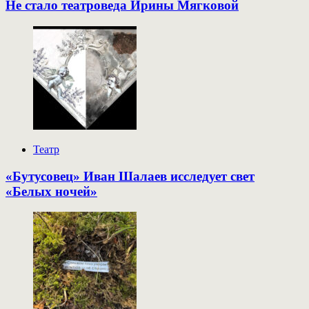
Не стало театроведа Ирины Мягковой
Театр
«Бутусовец» Иван Шалаев исследует свет
«Белых ночей»