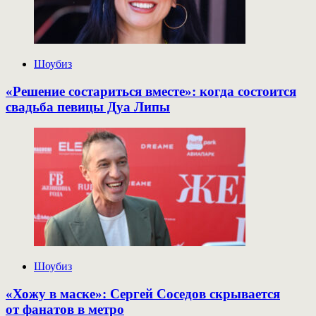
Шоубиз
«Решение состариться вместе»: когда состоится
свадьба певицы Дуа Липы
Шоубиз
«Хожу в маске»: Сергей Соседов скрывается
от фанатов в метро