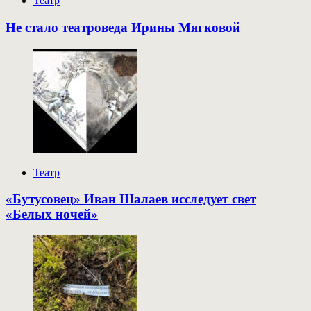
Театр
Не стало театроведа Ирины Мягковой
Театр
«Бутусовец» Иван Шалаев исследует свет
«Белых ночей»