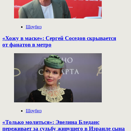
Шоубиз
«Хожу в маске»: Сергей Соседов скрывается
от фанатов в метро
Шоубиз
«Только молиться»: Эвелина Бледанс
переживает за судьбу живущего в Израиле сына