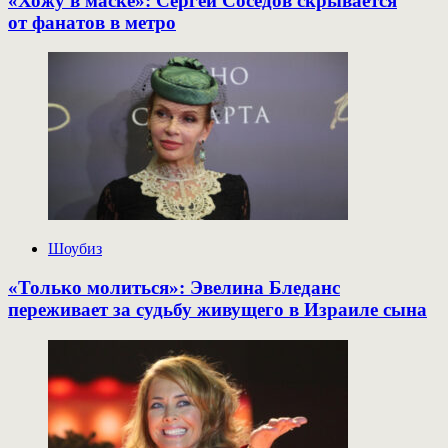
«Хожу в маске»: Сергей Соседов скрывается
от фанатов в метро
Шоубиз
«Только молиться»: Эвелина Бледанс
переживает за судьбу живущего в Израиле сына