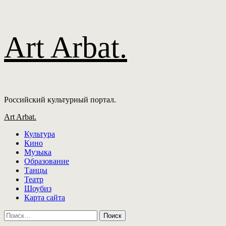
Перейти
Art Arbat.
к
содержимому
Российский культурный портал.
Основное
Art Arbat.
меню
Культура
Кино
Музыка
Образование
Танцы
Театр
Шоубиз
Карта сайта
Найти: