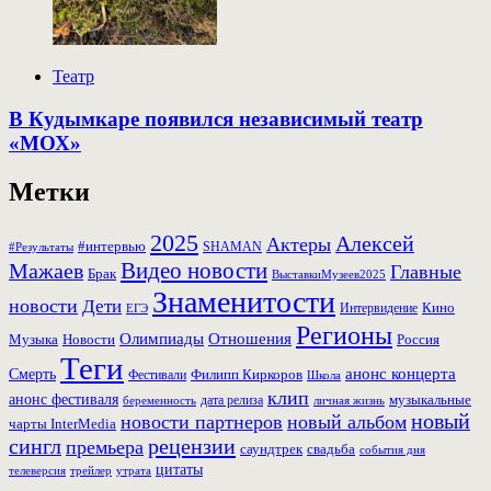
Театр
В Кудымкаре появился независимый театр
«МОХ»
Метки
2025
Алексей
Актеры
#интервью
SHAMAN
#Результаты
Видео новости
Мажаев
Главные
Брак
ВыставкиМузеев2025
Знаменитости
новости
Дети
Кино
ЕГЭ
Интервидение
Регионы
Олимпиады
Отношения
Музыка
Россия
Новости
Теги
Смерть
анонс концерта
Фестивали
Филипп Киркоров
Школа
клип
анонс фестиваля
музыкальные
дата релиза
беременность
личная жизнь
новый
новости партнеров
новый альбом
чарты InterMedia
рецензии
сингл
премьера
свадьба
саундтрек
события дня
цитаты
трейлер
телеверсия
утрата